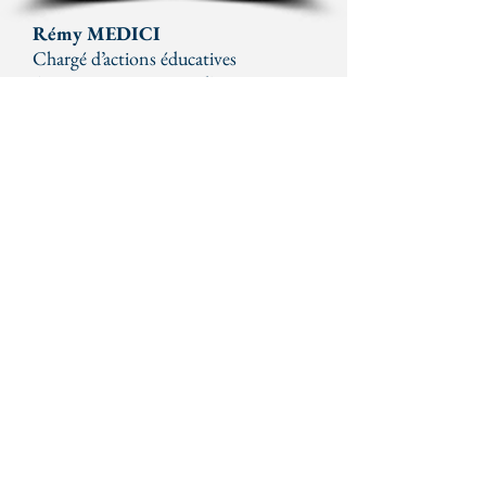
Rémy MEDICI
Chargé d’actions éducatives
Animations et projets d’EEDD
Référent Jardin
Contact
:
remy.medici@cpiecotentin.com
Valorisation des patrimoines
Céline LECOQ
Dessin naturaliste
Infographie
Conception graphique
Gestion de sites internet
Contact
:
celine.lecoq@cpiecotentin.com
Didier LECOEUR